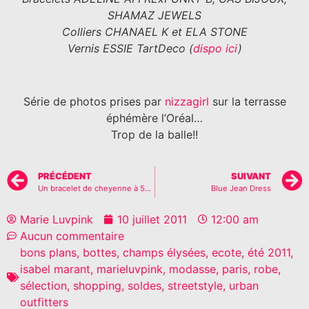
SHAMAZ JEWELS
Colliers CHANAEL K et ELA STONE
Vernis ESSIE TartDeco (
dispo ici
)
Série de photos prises par
nizzagirl
sur la terrasse
éphémère l’Oréal…
Trop de la balle!!
PRÉCÉDENT
SUIVANT
Un bracelet de cheyenne à 5€, la ceinture à 15€!??
Blue Jean Dress
Marie Luvpink
10 juillet 2011
12:00 am
Aucun commentaire
bons plans
,
bottes
,
champs élysées
,
ecote
,
été 2011
,
isabel marant
,
marieluvpink
,
modasse
,
paris
,
robe
,
sélection
,
shopping
,
soldes
,
streetstyle
,
urban
outfitters