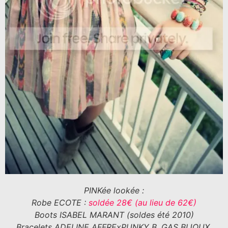
PINKée lookée :
Robe ECOTE :
soldée 28€ (au lieu de 62€)
Boots ISABEL MARANT (soldes été 2010)
Bracelets ADELINE AFFRExPUNKY B, GAS BIJOUX,