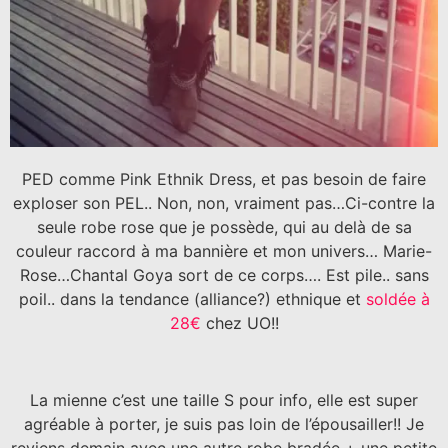
PED comme Pink Ethnik Dress, et pas besoin de faire
exploser son PEL.. Non, non, vraiment pas…Ci-contre la
seule robe rose que je possède, qui au delà de sa
couleur raccord à ma bannière et mon univers… Marie-
Rose…Chantal Goya sort de ce corps…. Est pile.. sans
poil.. dans la tendance (alliance?) ethnique et
soldée à
28€
chez UO!!
La mienne c’est une taille S pour info, elle est super
agréable à porter, je suis pas loin de l’épousailler!! Je
reviens demain avec une autre robe bradée + une petite