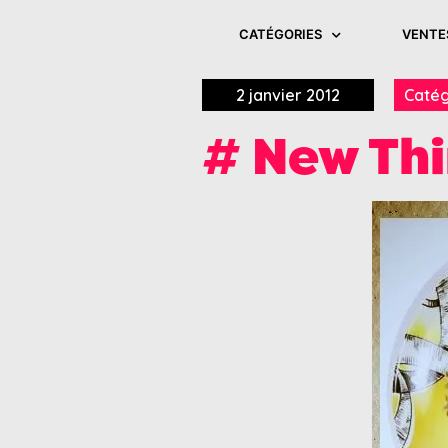
CATÉGORIES
VENTE
2 janvier 2012
Catég
# New Th