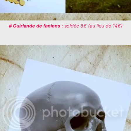
# Guirlande de fanions
: soldée 6€ (au lieu de 14€)