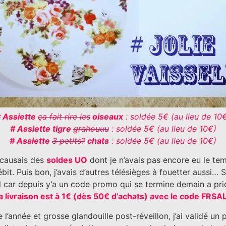
 Assiette
ça fait rire les
oiseaux
: soldée 5€ (au lieu de 10
# Assiette tigre
grahouuu
: soldée 5€ (au lieu de 10€)
# Assiette
3 petits?
chats
: soldée 5€ (au lieu de 10€)
 causais des
soldes UO
dont je n’avais pas encore eu le temp
bit. Puis bon, j’avais d’autres télésièges à fouetter aussi… S
 car depuis y’a un code promo qui se termine demain a prio
 livraison est à 1€ (dès 50€ d’achats) avec le code FRS
 l’année et grosse glandouille post-réveillon, j’ai validé u