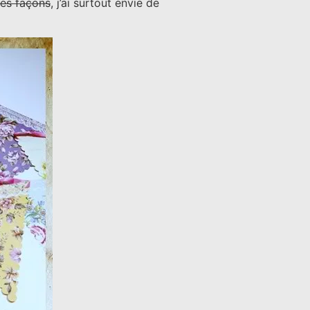
tes façons
, j’ai surtout envie de