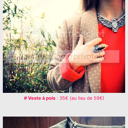
# Veste à pois
: 35€ (au lieu de 59€)