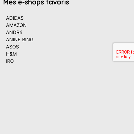
Mes e-shops favoris
ADIDAS
AMAZON
ANDRé
ANINE BING
ASOS
H&M
IRO
LA REDOUTE
MAJE
MANGO
MATCHESFASHION
NET-A-PORTER
NIKE
THE OUTNET
URBAN OUTFITTERS
SEPHORA