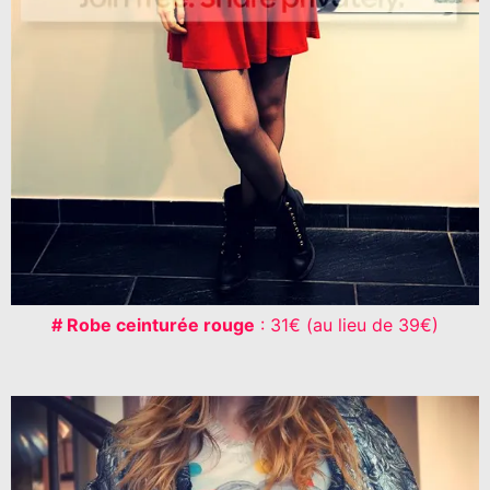
# Robe ceinturée rouge
: 31€ (au lieu de 39€)