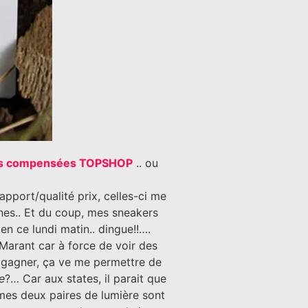
s compensées TOPSHOP
.. ou
apport/qualité prix, celles-ci me
ines.. Et du coup, mes sneakers
en ce lundi matin.. dingue!!….
 Marant car à force de voir des
s gagner, ça ve me permettre de
e
?… Car aux states, il parait que
e mes deux paires de lumière sont