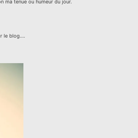
lon ma tenue ou humeur du jour.
r le blog….