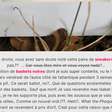
droite, vous avez sans doute noté cette paire de
sneaker
pas.?? …
Car vous êtes miro et vous voyez nada
?…
sition de
baskets noires
dont je suis super contente, vu le r
ars vendredi de l’autre côté de l’atlantique pendant 3 sema
 pif.. Ce serait ballot, no?…Que de questions existentielles 
ein des baskets
.. Sauf que non!! Je vais revendre mes Isabel
t, je ne les supporte plus, puis avec les sousous que je vai
us utiles.. Comme un nouvel ordi.!??.
Hein?.. What the Phoqu
rant se revendent à prix d’or!!, C’est pour cette raison qu