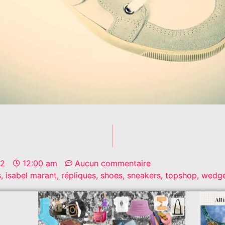
12
12:00 am
Aucun commentaire
s
,
isabel marant
,
répliques
,
shoes
,
sneakers
,
topshop
,
wedg