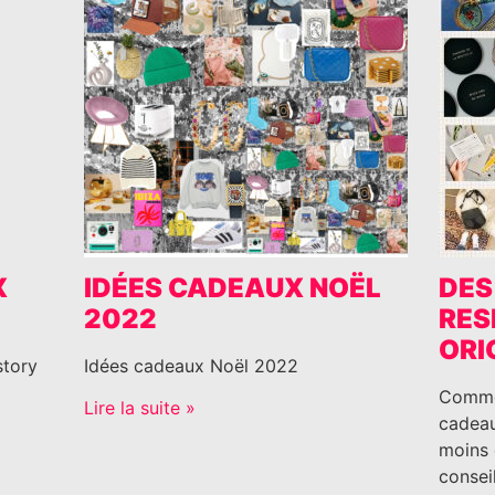
X
IDÉES CADEAUX NOËL
DES
2022
RES
ORI
story
Idées cadeaux Noël 2022
Comme 
Lire la suite »
cadeau
moins 
conseil