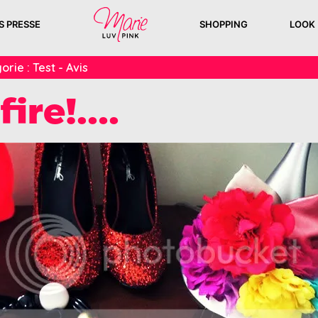
S PRESSE
SHOPPING
LOOK
orie :
Test - Avis
fire!….