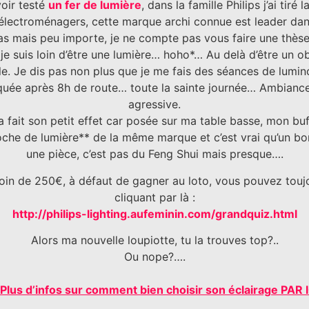
oir testé
un fer de lumière
, dans la famille Philips j’ai tiré l
électroménagers, cette marque archi connue est leader dan
s mais peu importe, je ne compte pas vous faire une thèse
 je suis loin d’être une lumière… hoho*… Au delà d’être un o
le. Je dis pas non plus que je me fais des séances de lumin
claquée après 8h de route… toute la sainte journée… Ambianc
agressive.
e a fait son petit effet car posée sur ma table basse, mon buff
loche de lumière** de la même marque et c’est vrai qu’un b
une pièce, c’est pas du Feng Shui mais presque….
oin de 250€, à défaut de gagner au loto, vous pouvez toujo
cliquant par là :
http://philips-lighting.aufeminin.com/grandquiz.html
Alors ma nouvelle loupiotte, tu la trouves top?..
Ou nope?….
 Plus d’infos sur comment bien choisir son éclairage PAR I