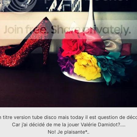
 titre version tube disco mais today il est question de dé
Car j’ai décidé de me la jouer Valérie Damidot?….
No! Je plaisante*..