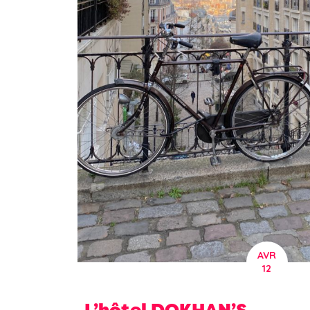
AVR
12
L’hôtel DOKHAN’S