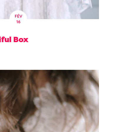
FÉV
16
iful Box