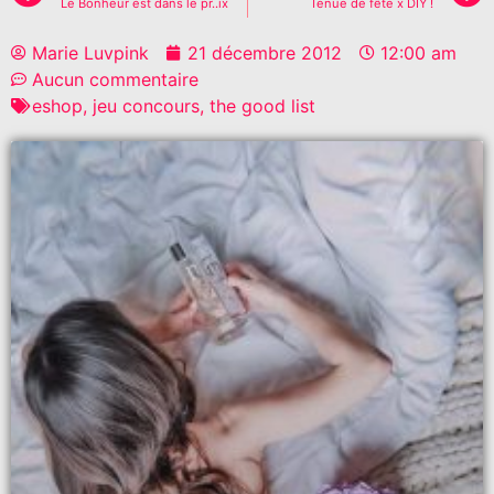
Le Bonheur est dans le pr..ix
Tenue de fête x DIY !
Marie Luvpink
21 décembre 2012
12:00 am
Aucun commentaire
eshop
,
jeu concours
,
the good list