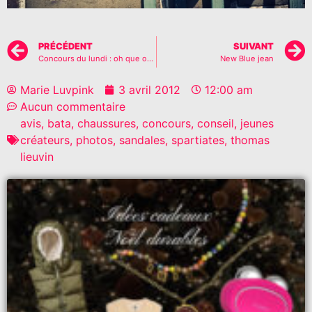
PRÉCÉDENT
SUIVANT
Concours du lundi : oh que oui!!…
New Blue jean
Marie Luvpink
3 avril 2012
12:00 am
Aucun commentaire
avis
,
bata
,
chaussures
,
concours
,
conseil
,
jeunes
créateurs
,
photos
,
sandales
,
spartiates
,
thomas
lieuvin