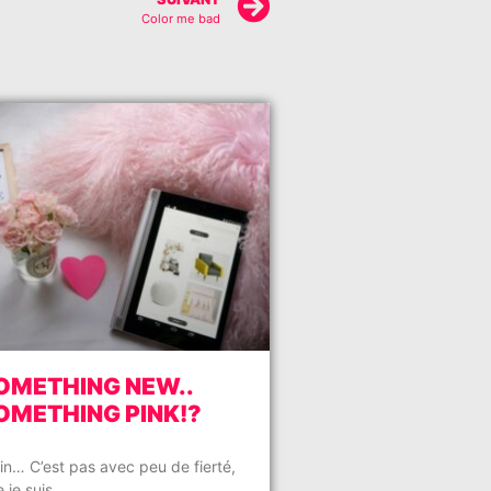
Color me bad
OMETHING NEW..
OMETHING PINK!?
in… C’est pas avec peu de fierté,
 je suis