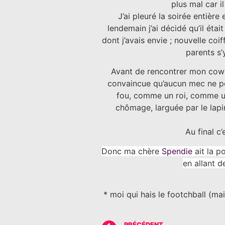
plus mal car i
J’ai pleuré la soirée entièr
lendemain j’ai décidé qu’il étai
dont j’avais envie ; nouvelle coi
parents s’
Avant de rencontrer mon cowboy
convaincue qu’aucun mec ne po
fou, comme un roi, comme une
chômage, larguée par le lapi
Au final c
Donc ma chère
Spendie
ait la po
en allant d
* moi qui hais le footchball (ma
PRÉCÉDENT