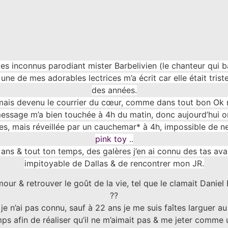
es inconnus parodiant mister Barbelivien (le chanteur qui ba
une de mes adorables lectrices m’a écrit car elle était tris
des années.
jamais devenu le courrier du cœur, comme dans tout bon Ok
essage m’a bien touchée à 4h du matin, donc aujourd’hui on
ures, mais réveillée par un cauchemar* à 4h, impossible de
pink toy
..
 ans & tout ton temps, des galères j’en ai connu des tas avan
impitoyable de Dallas & de rencontrer mon JR.
mour & retrouver le goût de la vie, tel que le clamait Danie
??
e n’ai pas connu, sauf à 22 ans je me suis faîtes larguer a
ps afin de réaliser qu’il ne m’aimait pas & me jeter comme un