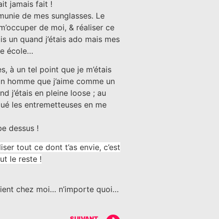
t jamais fait !
: munie de mes sunglasses. Le
e m’occuper de moi, & réaliser ce
lais un quand j’étais ado mais mes
elle école…
, à un tel point que je m’étais
 Mon homme que j’aime comme un
 j’étais en pleine loose ; au
joué les entremetteuses en me
be dessus !
iser tout ce dont t’as envie, c’est
t le reste !
staient chez moi… n’importe quoi…
SUIVANT