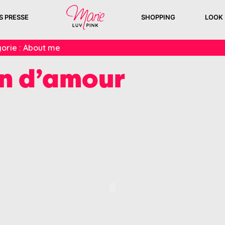
S PRESSE
SHOPPING
LOOK
orie :
About me
in d’amour