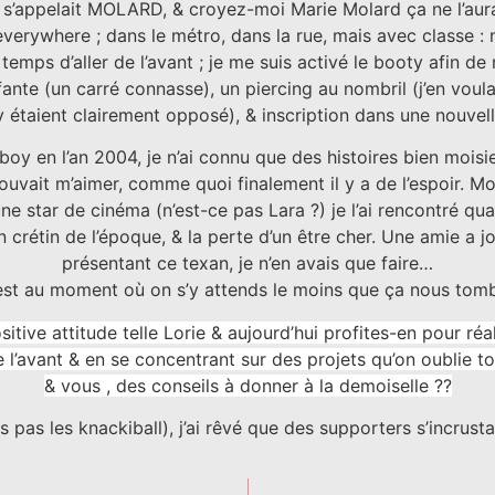
l s’appelait MOLARD, & croyez-moi Marie Molard ça ne l’aurai
e everywhere ; dans le métro, dans la rue, mais avec classe 
t temps d’aller de l’avant ; je me suis activé le booty afin d
ffante (un carré connasse), un piercing au nombril (j’en vou
y étaient clairement opposé), & inscription dans une nouv
 en l’an 2004, je n’ai connu que des histoires bien moisies
uvait m’aimer, comme quoi finalement il y a de l’espoir.
 star de cinéma (n’est-ce pas Lara ?) je l’ai rencontré quand
n crétin de l’époque, & la perte d’un être cher. Une amie a 
présentant ce texan, je n’en avais que faire…
’est au moment où on s’y attends le moins que ça nous tom
sitive attitude telle Lorie & aujourd’hui profites-en pour réal
e l’avant & en se concentrant sur des projets qu’on oublie tou
& vous , des conseils à donner à la demoiselle ??
is pas les knackiball), j’ai rêvé que des supporters s’incru