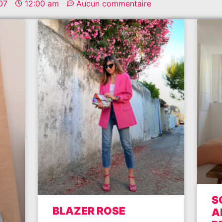
07
12:00 am
Aucun commentaire
S
BLAZER ROSE
A