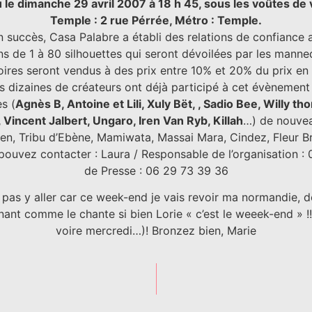
eu le dimanche 29 avril 2007 à 18 h 45, sous les voûtes de 
Temple : 2 rue Pérrée, Métro : Temple.
succès, Casa Palabre a établi des relations de confiance a
ons de 1 à 80 silhouettes qui seront dévoilées par les manneq
ires seront vendus à des prix
entre 10% et 20% du prix en 
s dizaines de créateurs ont déjà participé à cet évènement
s (
Agnès B, Antoine et Lili, Xuly Bët, , Sadio Bee, Willy t
 Vincent Jalbert, Ungaro, Iren Van Ryb, Killah
…) de nouvea
ueen, Tribu d’Ebène, Mamiwata, Massai Mara, Cindez, Fleur 
pouvez contacter : Laura / Responsable de l’organisation :
de Presse : 06 29 73 39 36
 pas y aller car ce week-end je vais revoir ma normandie, 
ant comme le chante si bien Lorie « c’est le weeek-end » !!!!
voire mercredi…)!
Bronzez bien, Marie