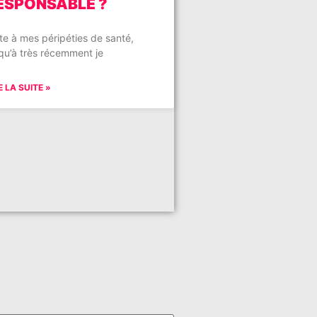
ESPONSABLE ?
te à mes péripéties de santé,
qu’à très récemment je
E LA SUITE »