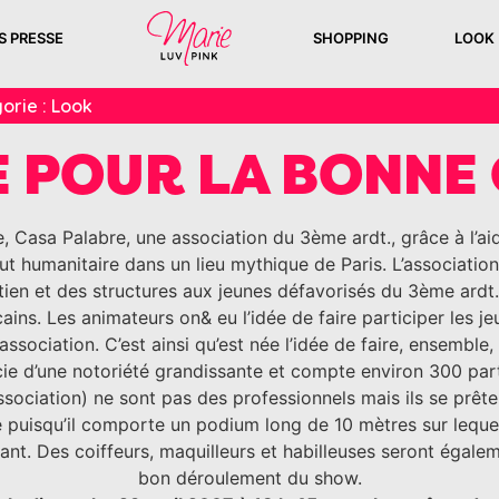
S PRESSE
SHOPPING
LOOK
orie :
Look
E POUR LA BONNE
 Casa Palabre, une association du 3ème ardt., grâce à l’aid
ut humanitaire dans un lieu mythique de Paris. L’associatio
ien et des structures aux jeunes défavorisés du 3ème ardt
cains. Les animateurs on& eu l’idée de faire participer les j
association. C’est ainsi qu’est née l’idée de faire, ensemble
icie d’une notoriété grandissante et compte environ 300 par
sociation) ne sont pas des professionnels mais ils se prêten
lé puisqu’il comporte un podium long de 10 mètres sur lequ
. Des coiffeurs, maquilleurs et habilleuses seront égalem
bon déroulement du show.