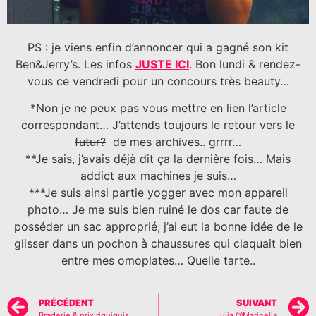
PS : je viens enfin d’annoncer qui a gagné son kit
Ben&Jerry’s. Les infos
JUSTE ICI
. Bon lundi & rendez-
vous ce vendredi pour un concours très beauty…
*Non je ne peux pas vous mettre en lien l’article
correspondant… J’attends toujours le retour
vers le
futur?
de mes archives.. grrrr…
**Je sais, j’avais déjà dit ça la dernière fois… Mais
addict aux machines je suis…
***Je suis ainsi partie yogger avec mon appareil
photo… Je me suis bien ruiné le dos car faute de
posséder un sac approprié, j’ai eut la bonne idée de le
glisser dans un pochon à chaussures qui claquait bien
entre mes omoplates… Quelle tarte..
PRÉCÉDENT
SUIVANT
Braderie & prix riquiquis
Julia @Marinella