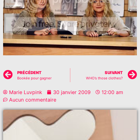
PRÉCÉDENT
SUIVANT
Bookée pour gagner
WHO’s those clothes?
Marie Luvpink
30 janvier 2009
12:00 am
Aucun commentaire