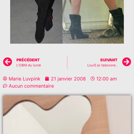
PRÉCÉDENT
SUIVANT
L’OBNI du lundi
LouiS je l’adooore..
Marie Luvpink
21 janvier 2008
12:00 am
Aucun commentaire