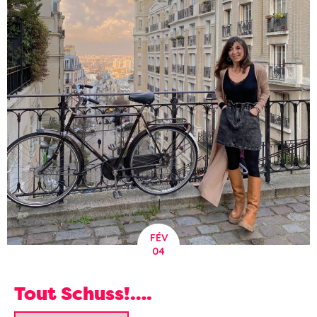
FÉV
04
Tout Schuss!….