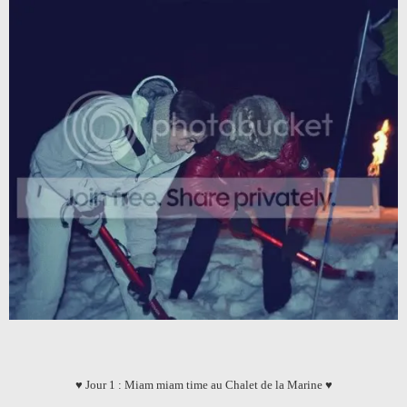
♥ Jour 1 : Miam miam time au Chalet de la Marine ♥