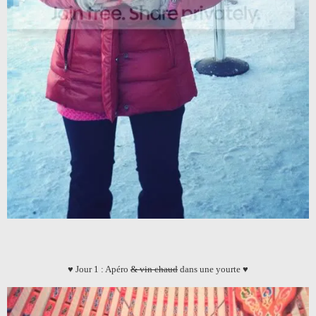
♥ Jour 1 : Apéro
& vin chaud
dans une yourte ♥