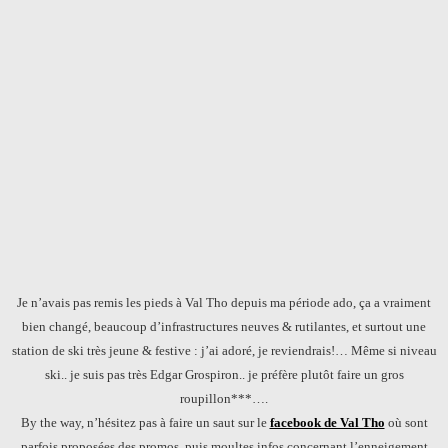
Je n’avais pas remis les pieds à Val Tho depuis ma période ado, ça a vraiment
bien changé, beaucoup d’infrastructures neuves & rutilantes, et surtout une
station de ski très jeune & festive : j’ai adoré, je reviendrais!… Même si niveau
ski.. je suis pas très Edgar Grospiron.. je préfère plutôt faire un gros
roupillon***….
By the way, n’hésitez pas à faire un saut sur le
facebook de Val Tho
où sont
parfois proposées des promos, puis moultes infos concernant l’enneigement