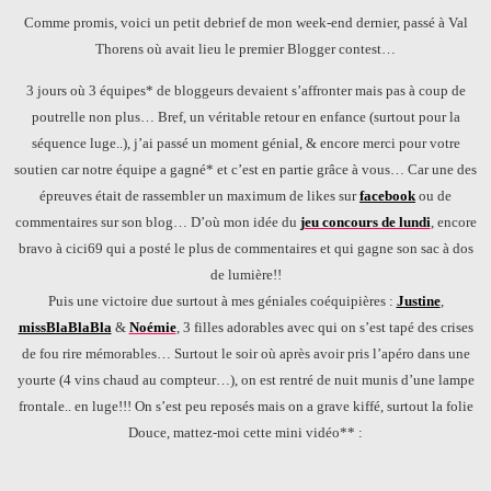
Comme promis, voici un petit debrief de mon week-end dernier, passé à Val
Thorens où avait lieu le premier Blogger contest…
3 jours où 3 équipes* de bloggeurs devaient s’affronter mais pas à coup de
poutrelle non plus… Bref, un véritable retour en enfance (surtout pour la
séquence luge..), j’ai passé un moment génial, & encore merci pour votre
soutien car notre équipe a gagné* et c’est en partie grâce à vous… Car une des
épreuves était de rassembler un maximum de likes sur
facebook
ou de
commentaires sur son blog… D’où mon idée du
jeu concours de lundi
, encore
bravo à cici69 qui a posté le plus de commentaires et qui gagne son sac à dos
de lumière!!
Puis une victoire due surtout à mes géniales coéquipières :
Justine
,
missBlaBlaBla
&
Noémie
, 3 filles adorables avec qui on s’est tapé des crises
de fou rire mémorables… Surtout le soir où après avoir pris l’apéro dans une
yourte (4 vins chaud au compteur…), on est rentré de nuit munis d’une lampe
frontale.. en luge!!!
On s’est peu reposés mais on a grave kiffé, surtout la folie
Douce, mattez-moi cette mini vidéo** :