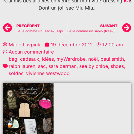
*J’ai mis des articles en vente sur mon vide-dressing
ICI
!
Dont un joli sac Miu Miu..
PRÉCÉDENT
SUIVANT
Belle comme un (sac à?) sapin #1
Belle comme un sapin (Ikéa?) #2
Marie Luvpink
19 décembre 2011
12:00 am
Aucun commentaire
bag
,
cadeaux
,
idées
,
myWardrobe
,
noël
,
paul smith
,
ralph lauren
,
sac
,
sara berman
,
see by chloé
,
shoes
,
soldes
,
vivienne westwood