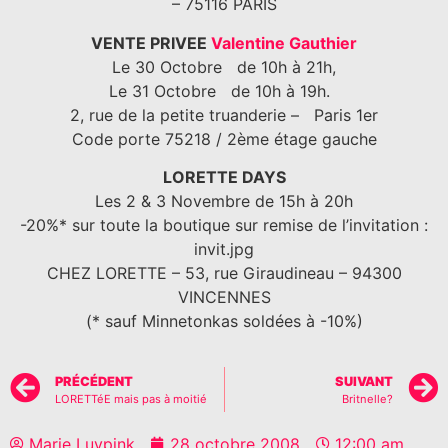
– 75116 PARIS
VENTE PRIVEE
Valentine Gauthier
Le 30 Octobre de 10h à 21h,
Le 31 Octobre de 10h à 19h
.
2, rue de la petite truanderie – Paris 1er
Code porte 75218 / 2ème étage gauche
LORETTE DAYS
Les 2 & 3 Novembre de 15h à 20h
-20%* sur toute la boutique sur remise de l’invitation :
invit.jpg
CHEZ LORETTE – 53, rue Giraudineau – 94300
VINCENNES
(* sauf Minnetonkas soldées à -10%)
PRÉCÉDENT
SUIVANT
LORETTéE mais pas à moitié
Britnelle?
Marie Luvpink
28 octobre 2008
12:00 am