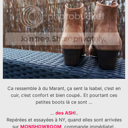
Ca ressemble à du Marant, ça sent la Isabel, c’est en
cuir, c’est confort et bien coupé.. Et pourtant ces
petites boots là ce sont …
…
des ASH
!..
Repérées et essayées à NY, quand elles sont arrivées
sur
MONSHOWROOM,
commande immédiate!..