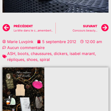
PRÉCÉDENT
SUIVANT
La tête dans le c…amembert..
Concours beauty…
Marie Luvpink
5 septembre 2012
12:00 am
Aucun commentaire
ASH
,
boots
,
chaussures
,
dickers
,
isabel marant
,
répliques
,
shoes
,
spiral