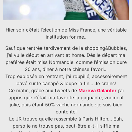
Hier soir c’était l’élection de Miss France, une véritable
institution for me..
Sauf que rentrée tardivement de la shopping&Bubbles,
j’ai vu le début en arrivant at home. Dès le départ ma
préférée était miss Normandie, comme l’émission dure
20 ans, dîner à notre chinese favori…
Trop explosée en rentrant, j’ai roupillé,
accessoirement
bavé sur le canapé
& loupé la fin… Je crains!
Ce matin, grâce aux tweets de
Mareva Galanter
j’ai
appris que c’était ma favorite la gagnante, vraiment
jolie, puis étant 50%
vache
normande : je suis bien
contente!
Le JR trouve qu’elle ressemble à Paris Hilton… Euh,
perso je ne trouve pas, peut-être a-t-il sifflé ma