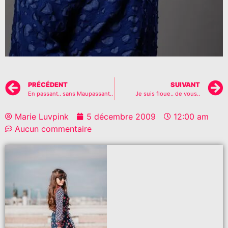
PRÉCÉDENT
SUIVANT
En passant.. sans Maupassant..
Je suis floue.. de vous..
Marie Luvpink
5 décembre 2009
12:00 am
Aucun commentaire