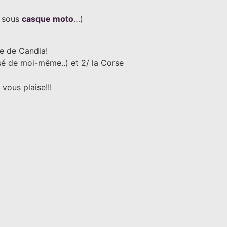
e sous
casque moto
…)
e de Candia!
sé de moi-même..) et 2/ la Corse
vous plaise!!!