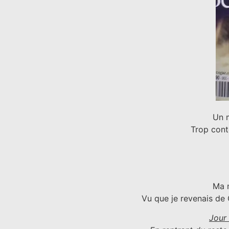
Un m
Trop cont
Ma m
Vu que je revenais de 
Jour 