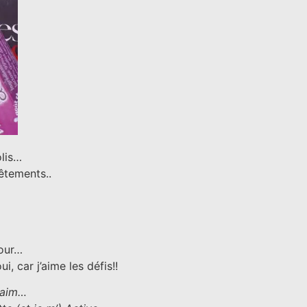
olis…
êtements..
jour…
 car j’aime les défis!!
 faim…