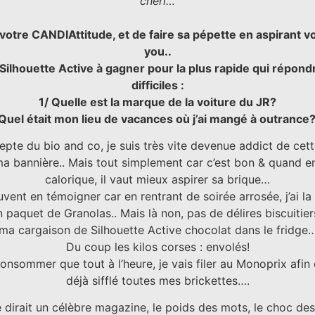
chéri…
 votre CANDIAttitude, et de faire sa pépette en aspirant vo
you..
ilhouette Active à gagner pour la plus rapide qui répond
difficiles :
1/ Quelle est la marque de la voiture du JR?
 Quel était mon lieu de vacances où j’ai mangé à outrance?
depte du bio and co, je suis très vite devenue addict de cet
a bannière.. Mais tout simplement car c’est bon & quand en
calorique, il vaut mieux aspirer sa brique…
nt en témoigner car en rentrant de soirée arrosée, j’ai la
n paquet de Granolas.. Mais là non, pas de délires biscuitier
ma cargaison de Silhouette Active chocolat dans le fridge
Du coup les kilos corses : envolés!
consommer que tout à l’heure, je vais filer au Monoprix afin 
déjà sifflé toutes mes brickettes….
irait un célèbre magazine, le poids des mots, le choc de