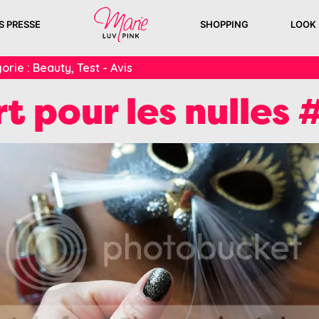
S PRESSE
SHOPPING
LOOK
orie :
Beauty
,
Test - Avis
t pour les nulles 