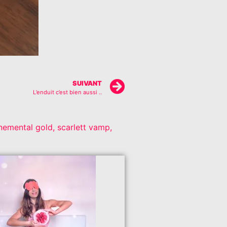
SUIVANT
L’enduit c’est bien aussi ..
nemental gold
,
scarlett vamp
,