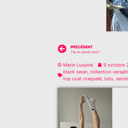
PRÉCÉDENT
T’as le sweat coco*
Marie Luvpink
9 octobre 
black swan
,
collection versail
top coat craquelé
,
tuto
,
verni