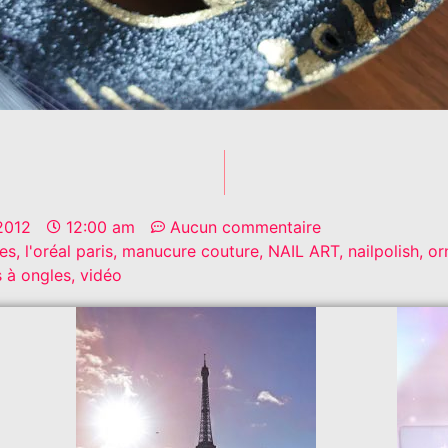
2012
12:00 am
Aucun commentaire
les
,
l'oréal paris
,
manucure couture
,
NAIL ART
,
nailpolish
,
or
s à ongles
,
vidéo