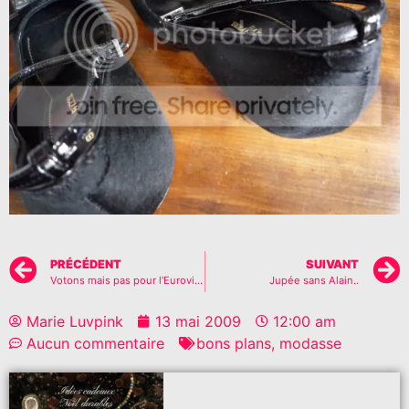
PRÉCÉDENT
SUIVANT
Votons mais pas pour l’Eurovision..
Jupée sans Alain..
Marie Luvpink
13 mai 2009
12:00 am
Aucun commentaire
bons plans
,
modasse