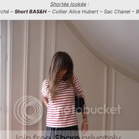
Shortée lookée
:
rché –
Short BAS&H
– Collier Alice Hubert – Sac Chanel – B