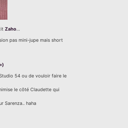
tit
Zaho
…
ersion pas mini-jupe mais short
»)
tudio 54 ou de vouloir faire le
nimise le côté Claudette qui
ur Sarenza.. haha