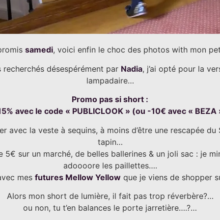
promis
samedi
, voici enfin le choc des photos with mon pe
tés recherchés désespérément par
Nadia
, j’ai opté pour la v
lampadaire…
Promo pas si short :
15% avec le code « PUBLICLOOK » (ou -10€ avec « BEZA 
er avec la veste à sequins, à moins d’être une rescapée du S
tapin…
5€ sur un marché, de belles ballerines & un joli sac : je mi
adoooore les paillettes….
 avec mes
futures Mellow Yellow
que je viens de shopper s
Alors mon short de lumière, il fait pas trop réverbère?…
ou non, tu t’en balances le porte jarretière….?…