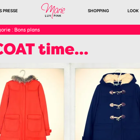
S PRESSE
SHOPPING
LOOK
orie :
Bons plans
 COAT time…