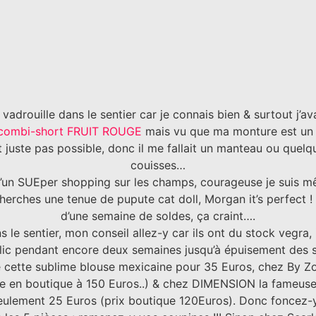
n vadrouille dans le sentier car je connais bien & surtout j’
combi-short FRUIT ROUGE
mais vu que ma monture est un 
est juste pas possible, donc il me fallait un manteau ou qu
couisses…
e d’un SUEper shopping sur les champs, courageuse je sui
herches une tenue de pupute cat doll, Morgan it’s perfect !
d’une semaine de soldes, ça craint….
s le sentier, mon conseil allez-y car ils ont du stock vegra, 
blic pendant encore deux semaines jusqu’à épuisement des 
 cette sublime blouse mexicaine pour 35 Euros, chez By Zo
ue en boutique à 150 Euros..) & chez DIMENSION la fameuse
eulement 25 Euros (prix boutique 120Euros). Donc foncez