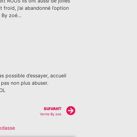
tt ROOS ils ont aussi de jolies
t froid, j’ai abandonné l’option
py By zoé…
s possible d’essayer, accueil
 pas non plus abuser.
OL
SUIVANT
Vente By zoe
odasse