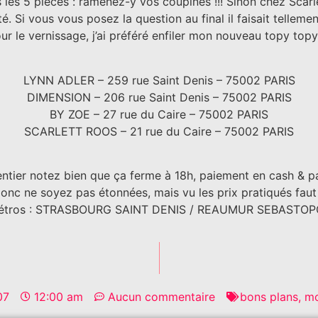
 les 5 pièces : ramenez-y vos coupines !!! Sinon chez Scarle
té. Si vous vous posez la question au final il faisait tellemen
r le vernissage, j’ai préféré enfiler mon nouveau topy to
LYNN ADLER – 259 rue Saint Denis – 75002 PARIS
DIMENSION – 206 rue Saint Denis – 75002 PARIS
BY ZOE – 27 rue du Caire – 75002 PARIS
SCARLETT ROOS – 21 rue du Caire – 75002 PARIS
ntier notez bien que ça ferme à 18h, paiement en cash & pa
donc ne soyez pas étonnées, mais vu les prix pratiqués faut
étros : STRASBOURG SAINT DENIS / REAUMUR SEBASTOP
07
12:00 am
Aucun commentaire
bons plans
,
m