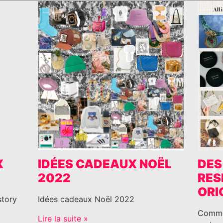
X
IDÉES CADEAUX NOËL
DES
2022
RES
ORI
story
Idées cadeaux Noël 2022
Comme 
Lire la suite »