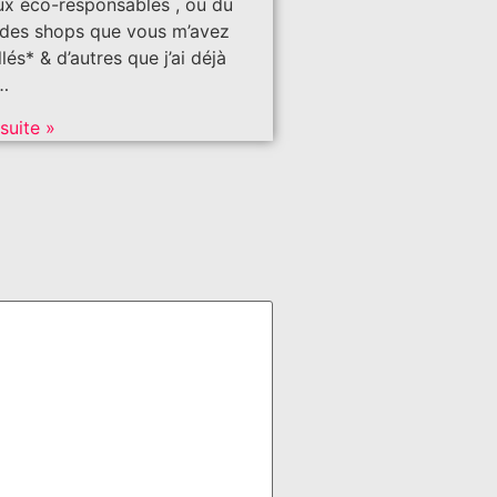
x éco-responsables , ou du
des shops que vous m’avez
lés* & d’autres que j’ai déjà
…
 suite »