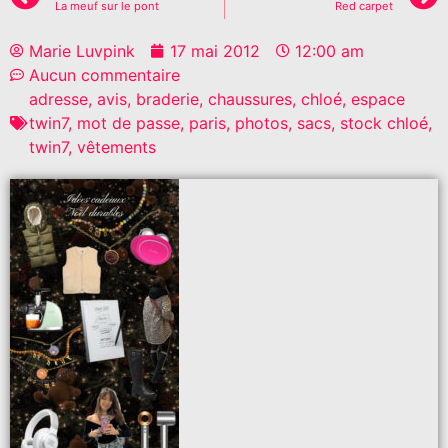
La meuf sur le pont
Red carpet
Marie Luvpink
17 mai 2012
12:00 am
Aucun commentaire
adresse
,
avis
,
braderie
,
chaussures
,
chloé
,
espace
twin7
,
mot de passe
,
paris
,
photos
,
sacs
,
stock chloé
,
twin7
,
vêtements