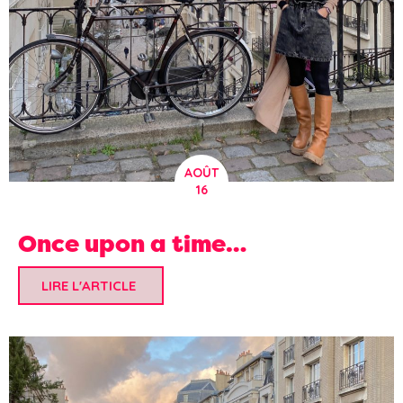
AOÛT
16
Once upon a time…
LIRE L'ARTICLE