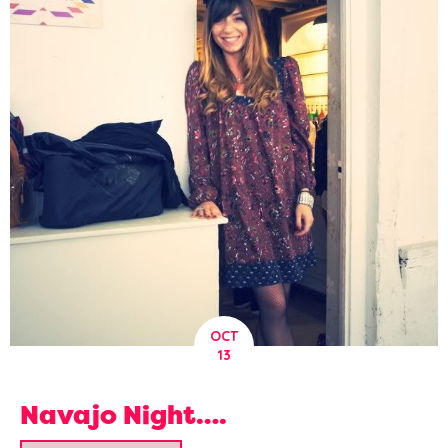
OCT
13
Navajo Night….