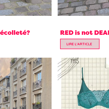
décolleté?
RED is not DEA
LIRE L'ARTICLE