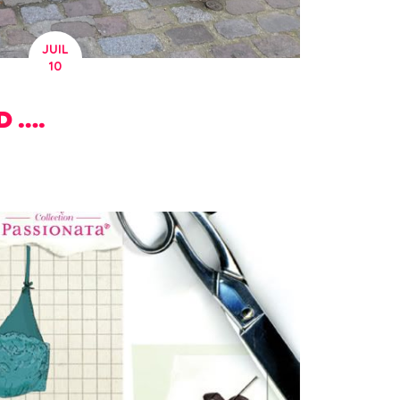
JUIL
10
D ….