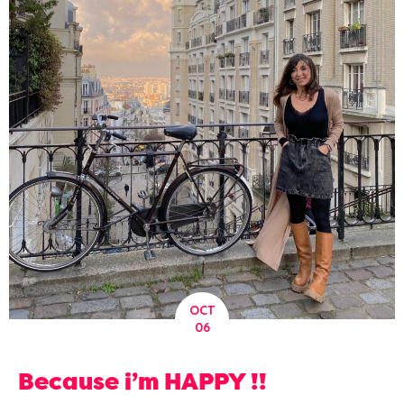
OCT
06
Because i’m HAPPY !!