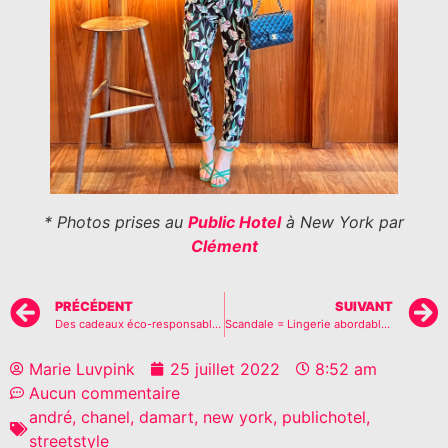
* Photos prises au
Public Hotel
à New York par
Clément
PRÉCÉDENT
SUIVANT
Des cadeaux éco-responsables et originaux ?!
Scandale = Lingerie abordable & éco-responsable ?
Marie Luvpink
25 juillet 2022
8:52 am
Aucun commentaire
andré
,
chanel
,
damart
,
new york
,
publichotel
,
streetstyle