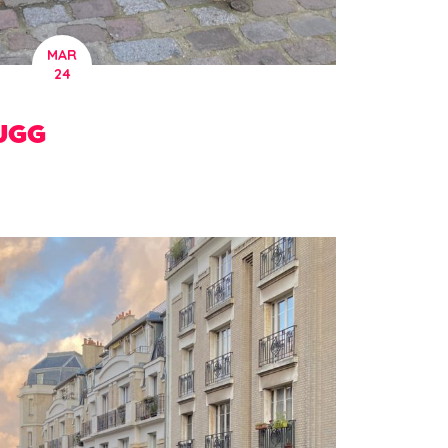
MAR
24
UGG