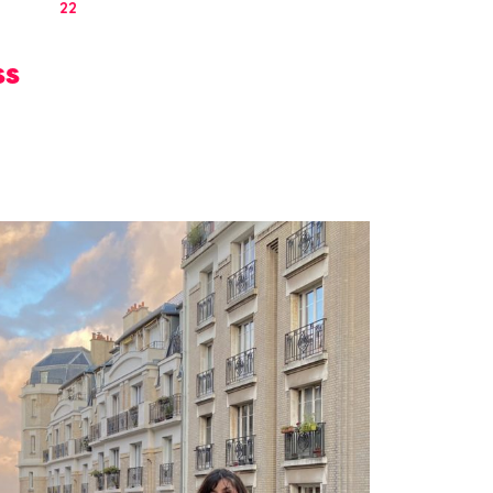
22
ss