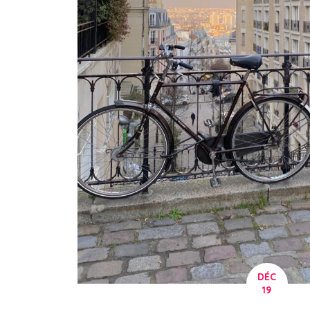
DÉC
19