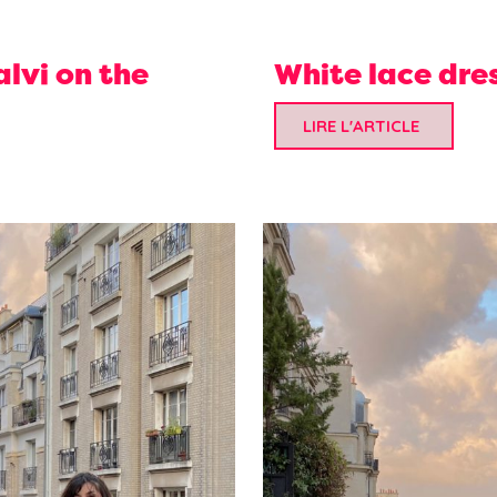
lvi on the
White lace dre
LIRE L'ARTICLE