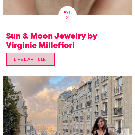
AVR
21
Sun & Moon Jewelry by
Virginie Millefiori
LIRE L'ARTICLE