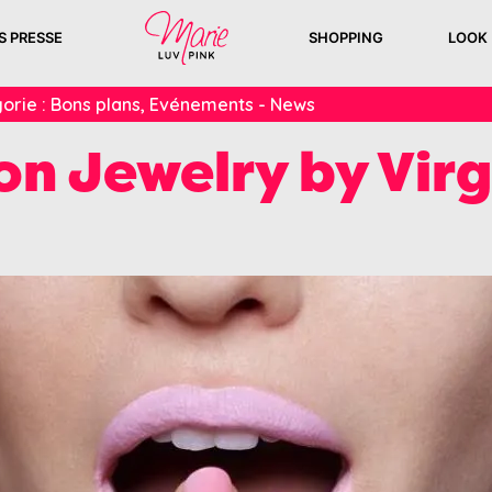
S PRESSE
SHOPPING
LOOK
orie :
Bons plans
,
Evénements - News
n Jewelry by Virg