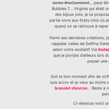
terme #noComment
… peut-êtr
Bubbles ?… Virginie qui était un
des bijoux jolis, je lui prop
partie vivre aux Etats-Unis où je
quand on se retrouve à repart
Parmi ses dernières créations, 
rappeler celles de Delfina Dele
selon votre souhait!! Via
Insta
que je portais d’ailleurs lors 
passer une 
Soit le bon moment afin de s’off
suis accro et je veux au moins 
bracelet chevron
… Reste à m
per
Ci-dessous voici un