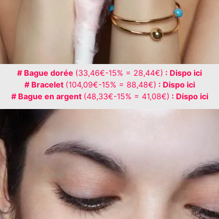
# Bague dorée
(33,46€-15% = 28,44€)
: Dispo ici
# Bracelet
(104,09€-15% = 88,48€)
: Dispo ici
# Bague en argent
(48,33€-15% = 41,08€)
: Dispo ici