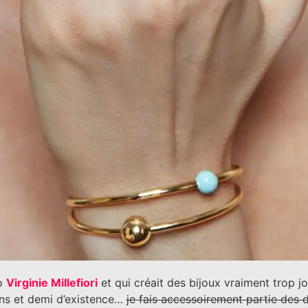
io
Virginie Millefiori
et qui créait des bijoux vraiment trop j
 ans et demi d’existence…
je fais accessoirement partie des 