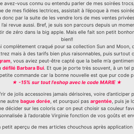
e avez-vous connu ou entendu parler de mes soirées trocs
e de mes fidèles lectrices, assistait à l’époque à mes soirées
osa donc par la suite de les vendre lors de mes ventes privée
 l’ai revue aussi. Bref, je suis son parcours depuis un mome
ir de zéro dans la big apple. Mais elle fait son petit bon
bien!!
j’ai complètement craqué pour sa collection Sun and Moon, 
ttrez mais à des tarifs bien plus raisonnables, puis surtou
gram
, vous aviez peut-être capté que la belle m’a gentiment
du
défilé Barbara Bui
. Et que je porte très souvent, à un tel 
petite commande car la bonne nouvelle est que pur code pr
★ -15% sur tout l’eshop avec le code MARIE ★
rir de jolis accessoires jamais dérisoires, voire d’anticiper 
une autre
bague dorée
, et pourquoi pas
argentée
, puis je 
e décider sur les coloris car on peut choisir sa couleur fav
sonnalisée à l’adorable Virginie fonction de vos goûts et env
 petit aperçu de mes articles chouchous après application