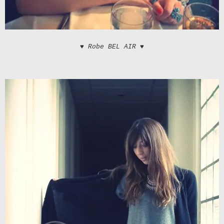
♥ Robe BEL AIR ♥