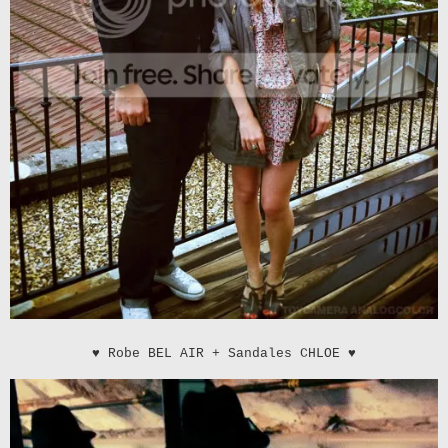
♥
Robe BEL AIR + Sandales CHLOE
♥