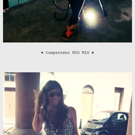
♥
Compensées MIU MIU
♥