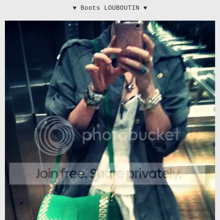
♥
Boots LOUBOUTIN
♥