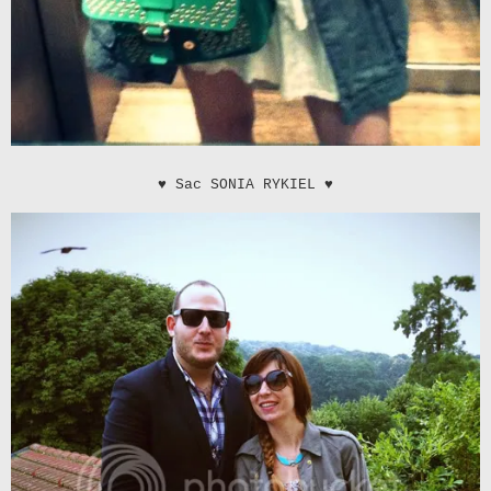
♥
Sac SONIA RYKIEL
♥