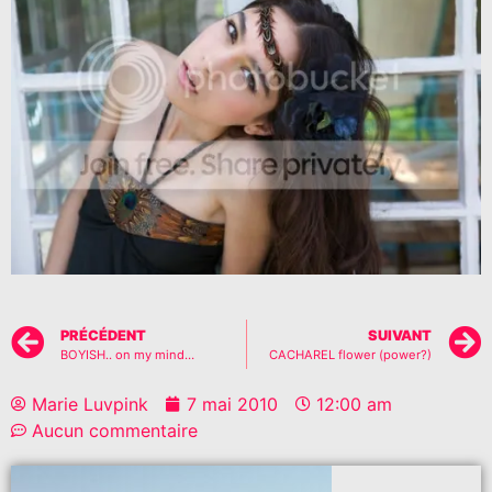
PRÉCÉDENT
SUIVANT
BOYISH.. on my mind…
CACHAREL flower (power?)
Marie Luvpink
7 mai 2010
12:00 am
Aucun commentaire