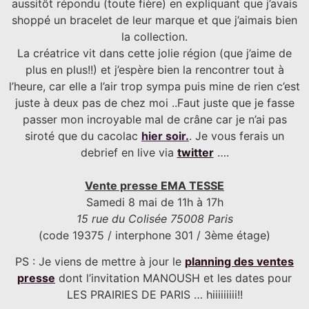
aussitôt répondu (toute fière) en expliquant que j’avais
shoppé un bracelet de leur marque et que j’aimais bien
la collection.
La créatrice vit dans cette jolie région (que j’aime de
plus en plus!!) et j’espère bien la rencontrer tout à
l’heure, car elle a l’air trop sympa puis mine de rien c’est
juste à deux pas de chez moi ..Faut juste que je fasse
passer mon incroyable mal de crâne car je n’ai pas
siroté que du cacolac
hier soir.
. Je vous ferais un
debrief en live via
twitter
….
Vente presse EMA TESSE
Samedi 8 mai de 11h à 17h
15 rue du Colisée 75008 Paris
(code 19375 / interphone 301 / 3ème étage)
PS : Je viens de mettre à jour le
planning des ventes
presse
dont l’invitation MANOUSH et les dates pour
LES PRAIRIES DE PARIS … hiiiiiiiii!!