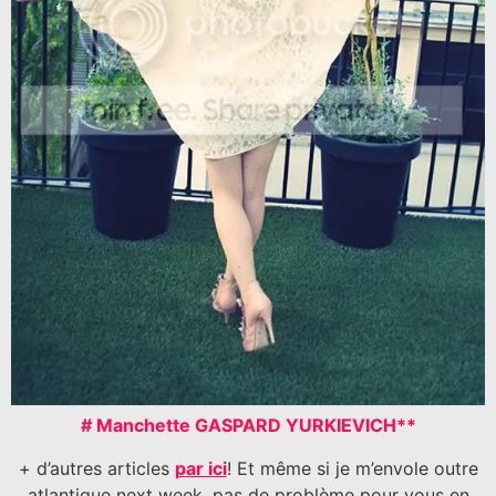
# Manchette GASPARD YURKIEVICH**
+ d’autres articles
par ici
! Et même si je m’envole outre
atlantique next week, pas de problème pour vous en