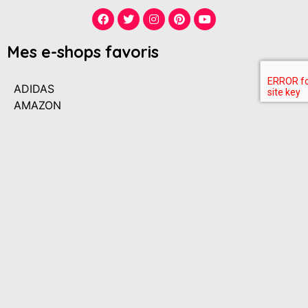
Mes e-shops favoris
ADIDAS
AMAZON
ANDRé
ANINE BING
ASOS
H&M
IRO
LA REDOUTE
MAJE
MANGO
MATCHESFASHION
NET-A-PORTER
NIKE