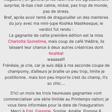
surprise; là-bas c’est calme, nickel, pas trop de monde,
pas de stress.
Bref, après avoir tenté de draguouiller un des membres
du jury avec ma mini-jupe Koshka Mashkesque, le
verdict fut rendu :
La gagnante de cette première édition est la miss
Charlotte Sometime
, mais coup de café théâtre, ils
laissent leur chance à deux autres créatrices dont
Koshka
!
waaaaa!!!
Frénésie, je crie, car je suis déjà à ma seconde coupe de
champomy, d’ailleurs je braille un peu trop, limite je
postillonne.. mais bon peu importe c’est du champ, it’s
so chic….
D’ici un mois les trois heureuses gagnantes vont
commercialiser une série limitée au Printemps nation; je
vous tiens informées pour la date de l’inauguration.
Merci à
Em
i,
Fressine
, Sophie, Amélie, Pomme &