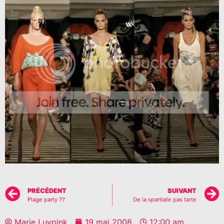
PRÉCÉDENT
SUIVANT
Plage party ??
De la spartiate pas tarte
Marie Luvpink
19 mai 2008
12:00 am