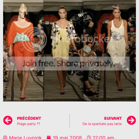
PRÉCÉDENT
SUIVANT
Plage party ??
De la spartiate pas tarte
Marie Luvpink
19 mai 2008
12:00 am