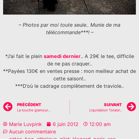
– Photos par moi toute seule.. Munie de ma
télécommande***! –
*J’ai fait le plein
samedi dernier
.. A 29€ le tee, difficile
de ne pas craquer..
**Payées 130€ en ventes presse : mon meilleur achat de
cette saison!..
***D’où le cadrage complètement de traviole..
PRÉCÉDENT
SUIVANT
La touche glamour…
Liquidation Totale!..
Marie Luvpink
6 juin 2012
12:00 am
Aucun commentaire
aztec
,
bag
,
ethnique
,
gilet
,
léopard
,
paris
,
sac
,