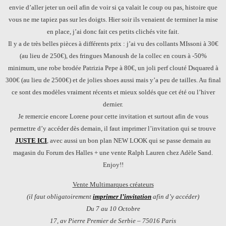
envie d’aller jeter un oeil afin de voir si ça valait le coup ou pas, histoire que
vous ne me tapiez pas sur les doigts. Hier soir ils venaient de terminer la mise
en place, j’ai donc fait ces petits clichés vite fait.
Il y a de très belles pièces à différents prix : j’ai vu des collants MIssoni à 30€
(au lieu de 250€), des fringues Manoush de la collec en cours à -50%
minimum, une robe brodée Patrizia Pepe à 80€, un joli perf clouté Dsquared à
300€ (au lieu de 2500€) et de jolies shoes aussi mais y’a peu de tailles. Au final
ce sont des modèles vraiment récents et mieux soldés que cet été ou l’hiver
dernier.
Je remercie encore Lorene pour cette invitation et surtout afin de vous
permettre d’y accéder dès demain, il faut imprimer l’invitation qui se trouve
JUSTE ICI
, avec aussi un bon plan NEW LOOK qui se passe demain au
magasin du Forum des Halles + une vente Ralph Lauren chez Adèle Sand.
Enjoy!!
Vente Multimarques créateurs
(il faut obligatoirement
imprimer l’invitation
afin d’y accéder)
Du 7 au 10 Octobre
17, av Pierre Premier de Serbie – 75016 Paris