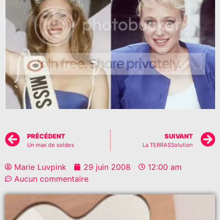
PRÉCÉDENT
SUIVANT
Un max de soldes
La TERRASSolution
Marie Luvpink
29 juin 2008
12:00 am
Aucun commentaire