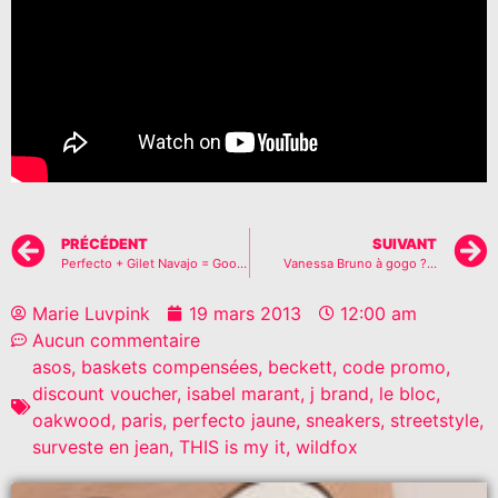
PRÉCÉDENT
SUIVANT
Perfecto + Gilet Navajo = Good combo ?
Vanessa Bruno à gogo ?…
Marie Luvpink
19 mars 2013
12:00 am
Aucun commentaire
asos
,
baskets compensées
,
beckett
,
code promo
,
discount voucher
,
isabel marant
,
j brand
,
le bloc
,
oakwood
,
paris
,
perfecto jaune
,
sneakers
,
streetstyle
,
surveste en jean
,
THIS is my it
,
wildfox