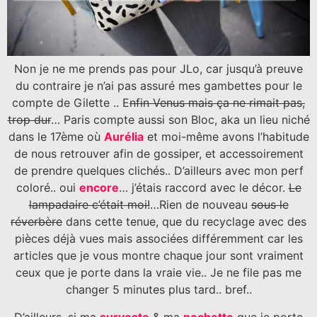
Non je ne me prends pas pour JLo, car jusqu’à preuve
du contraire je n’ai pas assuré mes gambettes pour le
compte de Gilette .. E
nfin Venus mais ça ne rimait pas,
trop dur
… Paris compte aussi son Bloc, aka un lieu niché
dans le 17ème où
Aurélia
et moi-même avons l’habitude
de nous retrouver afin de gossiper, et accessoirement
de prendre quelques clichés.. D’ailleurs avec mon perf
coloré.. oui
encore
… j’étais raccord avec le décor.
Le
lampadaire c’était moi!
…Rien de nouveau
sous le
réverbère
dans cette tenue, que du recyclage avec des
pièces déjà vues mais associées différemment car les
articles que je vous montre chaque jour sont vraiment
ceux que je porte dans la vraie vie.. Je ne file pas me
changer 5 minutes plus tard.. bref..
D’ailleurs, si ma
surveste
& ma
pochette
que je porte