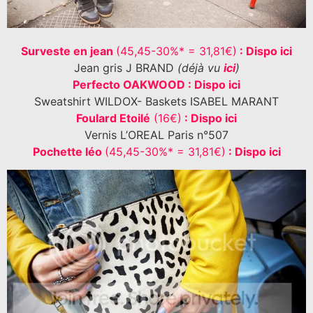
Surveste en jean
(45,45-30%* = 31,81€)
: Dispo ici
Jean gris J BRAND
(déjà vu
ici
)
Perfecto OAKWOOD : Dispo ici
Sweatshirt WILDOX- Baskets ISABEL MARANT
Foulard Etoilé
(16€)
: Dispo ici
Vernis L’OREAL Paris n°507
Pochette léo
(45,45-30%* = 31,81€)
: Dispo ici