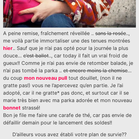
A peine remise, fraîchement réveillée ..
sans la rosée
..,
me voilà partie immortaliser une des tenues montrées
hier
.. Sauf que je n’ai pas opté pour la journée la plus
douce…
c’est ballot
.., car today il fait un vrai froid de
gueux!! Comme je n’ai pas envie de retomber balade, je
n’ai pas tombé la parka ..
et encore moins la chemise
…
du coup
mon nouveau pull
tout douillet, (non il ne
gratte pas!) vous ne l’apercevez qu’en partie. Je l’ai
adopté, car il ne gratte* pas donc, et surtout car il se
marie très bien avec ma parka adorée et mon nouveau
bonnet
strassé!
Bon je file me faire une carafe de thé, car pas envie de
défaillir demain pour le lancement des soldes!!
D’ailleurs vous avez établi votre plan de survie??