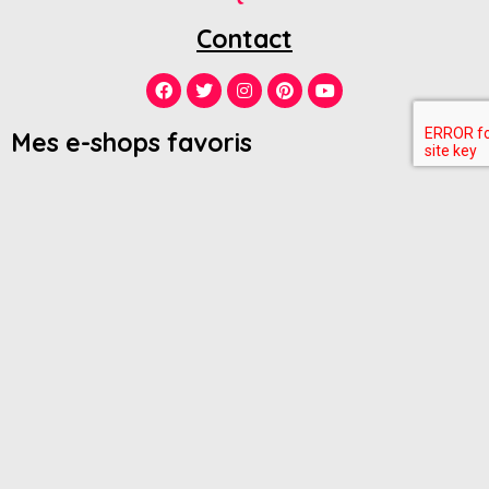
Contact
Mes e-shops favoris
ADIDAS
AMAZON
ANDRé
ANINE BING
ASOS
H&M
IRO
LA REDOUTE
MAJE
MANGO
MATCHESFASHION