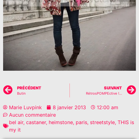
PRÉCÉDENT
SUIVANT
Butin
RétrosPOMPEctive !…
Marie Luvpink
8 janvier 2013
12:00 am
Aucun commentaire
bel air
,
castaner
,
heimstone
,
paris
,
streetstyle
,
THIS is
my it