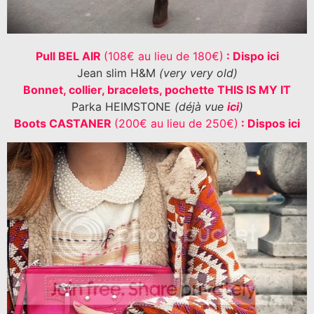
Pull BEL AIR
(108€ au lieu de 180€)
: Dispo ici
Jean slim H&M
(very very old)
Bonnet, collier, bracelets, pochette THIS IS MY IT
Parka HEIMSTONE
(déjà vue
ici
)
Boots CASTANER
(200€ au lieu de 250€)
: Dispos ici