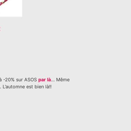
€
 » à -20% sur ASOS
par là
… Même
L’automne est bien là!!