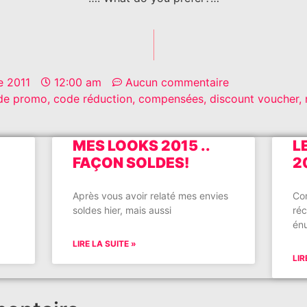
e 2011
12:00 am
Aucun commentaire
de promo
,
code réduction
,
compensées
,
discount voucher
,
MES LOOKS 2015 ..
L
FAÇON SOLDES!
20
Après vous avoir relaté mes envies
Co
soldes hier, mais aussi
ré
én
LIRE LA SUITE »
LIR