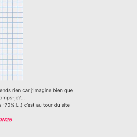
nds rien car j’imagine bien que
romps-je?…
à -70%!!…) c’est au tour du site
ON25