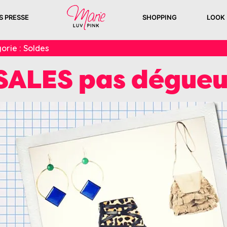
S PRESSE
SHOPPING
LOOK
orie :
Soldes
SALES pas dégue