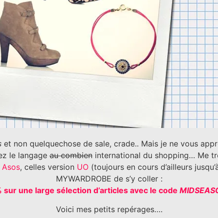
s
et non quelquechose de sale, crade.. Mais je ne vous appre
ez le langage
au combien
international du shopping… Me t
n
Asos
, celles version
UO
(toujours en cours d’ailleurs jusqu’
MYWARDROBE de s’y coller :
 sur une large sélection d’articles avec le code
MIDSEAS
Voici mes petits repérages….