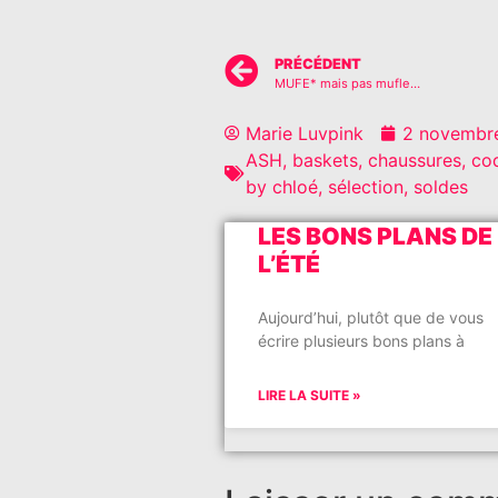
PRÉCÉDENT
MUFE* mais pas mufle…
Marie Luvpink
2 novembr
ASH
,
baskets
,
chaussures
,
co
by chloé
,
sélection
,
soldes
LES BONS PLANS DE
L’ÉTÉ
Aujourd’hui, plutôt que de vous
écrire plusieurs bons plans à
LIRE LA SUITE »