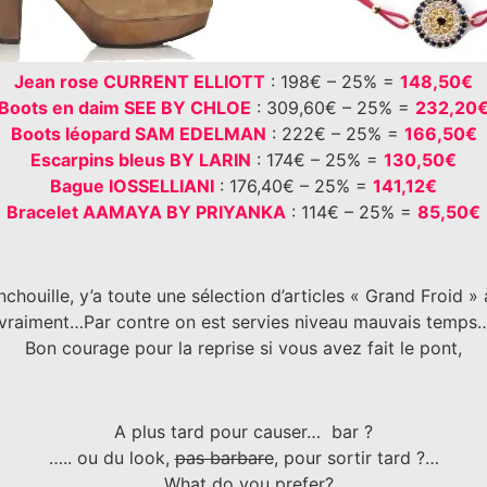
Jean rose CURRENT ELLIOTT
: 198€ – 25% =
148,50€
Boots en daim SEE BY CHLOE
: 309,60€ – 25% =
232,20
Boots léopard SAM EDELMAN
: 222€ – 25% =
166,50€
Escarpins bleus BY LARIN
: 174€ – 25% =
130,50€
Bague IOSSELLIANI
: 176,40€ – 25% =
141,12€
Bracelet AAMAYA BY PRIYANKA
: 114€ – 25% =
85,50€
anchouille, y’a toute une sélection d’articles « Grand Froid
e vraiment…Par contre on est servies niveau mauvais temps… 
Bon courage pour la reprise si vous avez fait le pont,
A plus tard pour causer… bar ?
….. ou du look,
pas barbare
, pour sortir tard ?…
…. What do you prefer?…