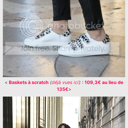
<
Baskets à scratch
(
déjà vues ici
)
: 109,3€ au lieu de
135€
>