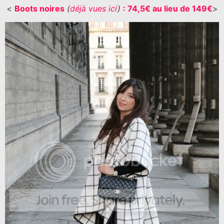
<
Boots noires
(
déjà vues ici
)
: 74,5€ au lieu de 149€
>