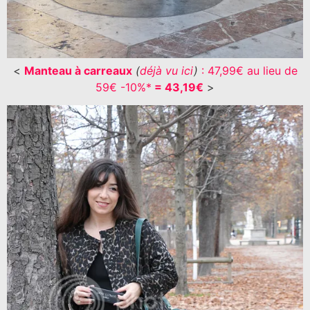
<
Manteau à carreaux
(
déjà vu ici
)
: 47,99€ au lieu de
59€ -10%*
= 43,19€
>