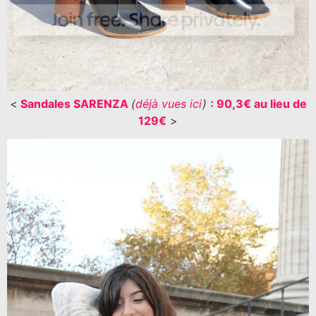
<
Sandales SARENZA
(
déjà vues ici
)
: 90,3€ au lieu de
129€
>