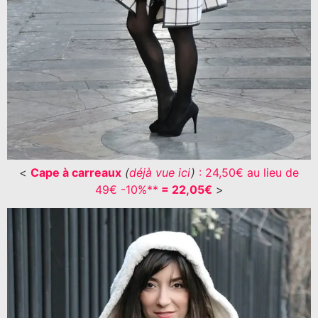
<
Cape à carreaux
(
déjà vue ici
)
: 24,50€ au lieu de
49€ -10%**
= 22,05€
>