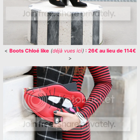
<
Boots Chloé like
(
déjà vues ici
)
: 26€ au lieu de 114€
>