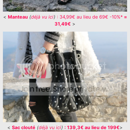
<
Manteau
(
déjà vu ici
)
: 34,99€ au lieu de 69€ -10%*
=
31,49€
>
<
Sac clouté
(
déjà vu ici
)
: 139,3€ au lieu de 199€
>