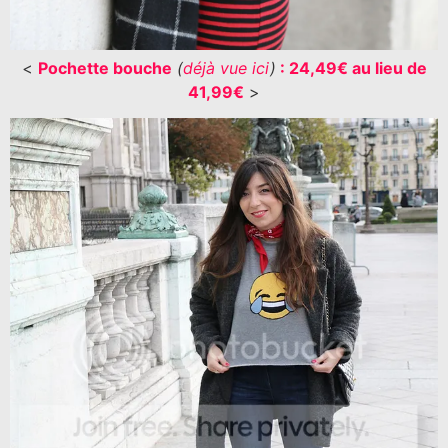
<
Pochette bouche
(
déjà vue ici
)
: 24,49€ au lieu de
41,99€
>