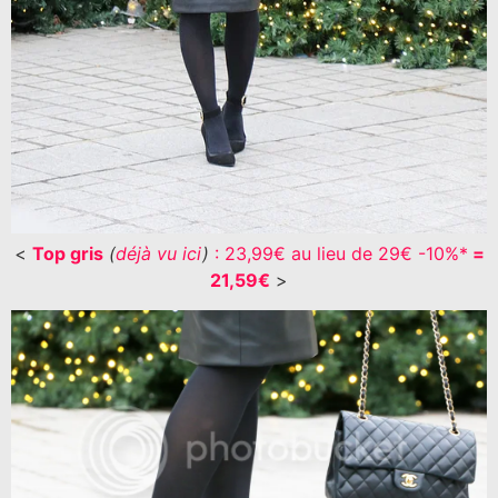
<
Top gris
(
déjà vu ici
)
: 23,99€ au lieu de 29€ -10%*
=
21,59€
>