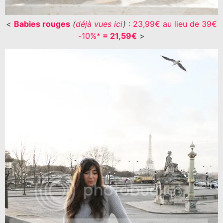
<
Babies rouges
(
déjà vues ici
)
: 23,99€ au lieu de 39€
-10%*
= 21,59€
>