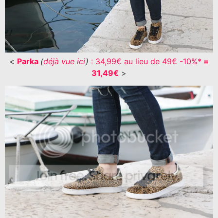
<
Parka
(
déjà vue ici
)
: 34,99€ au lieu de 49€ -10%*
=
31,49€
>