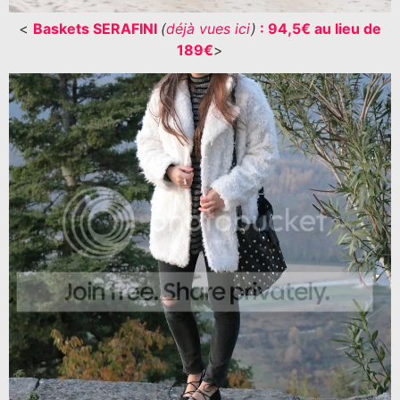
<
Baskets SERAFINI
(
déjà vues ici
)
: 94,5€ au lieu de
189€
>