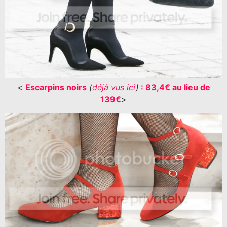
<
Escarpins noirs
(
déjà vus ici
)
: 83,4€ au lieu de
139€
>