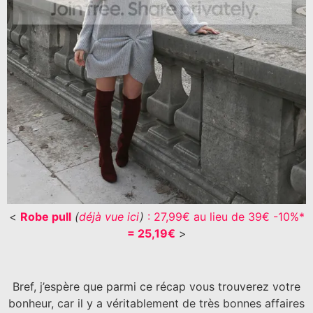
<
Robe pull
(
déjà vue ici
)
: 27,99€ au lieu de 39€ -10%*
= 25,19€
>
Bref, j’espère que parmi ce récap vous trouverez votre
bonheur, car il y a véritablement de très bonnes affaires