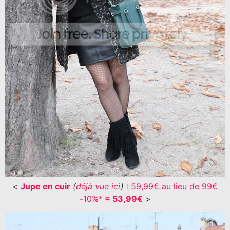
<
Jupe en cuir
(
déjà vue ici
)
: 59,99€ au lieu de 99€
-10%*
= 53,99€
>