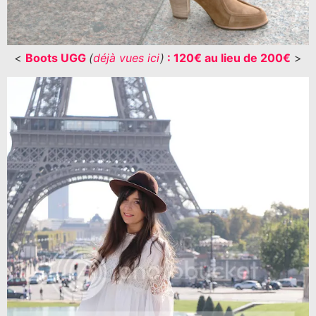
<
Boots UGG
(
déjà vues ici
)
: 120€ au lieu de 200€
>