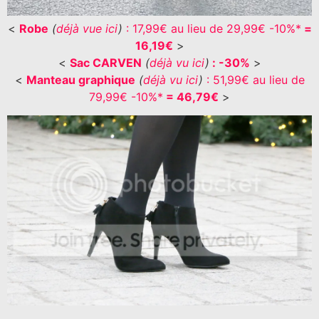
<
Robe
(
déjà vue ici
)
: 17,99€ au lieu de 29,99€ -10%*
=
16,19€
>
<
Sac CARVEN
(
déjà vu ici
)
: -30%
>
<
Manteau graphique
(
déjà vu ici
)
: 51,99€ au lieu de
79,99€ -10%*
= 46,79€
>