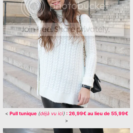
<
Pull tunique
(
déjà vu ici
)
: 26,99€ au lieu de 55,99€
>