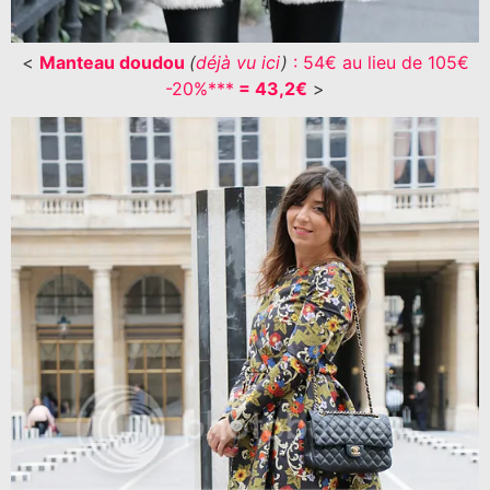
<
Manteau doudou
(
déjà vu ici
)
: 54€ au lieu de 105€
-20%***
= 43,2€
>