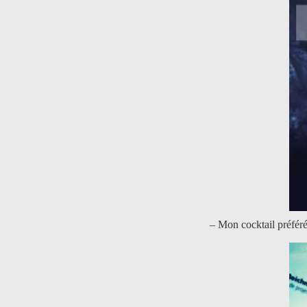
– Mon cocktail préfér