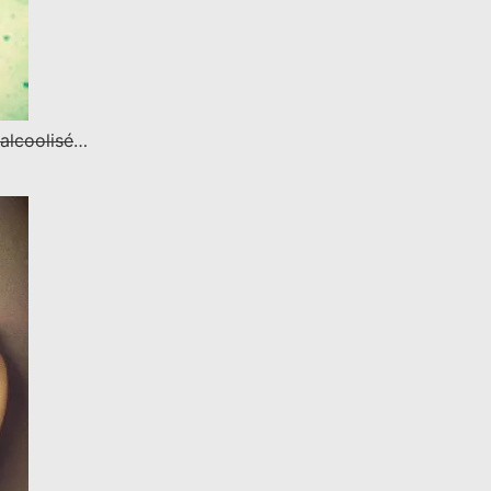
alcoolisé
…