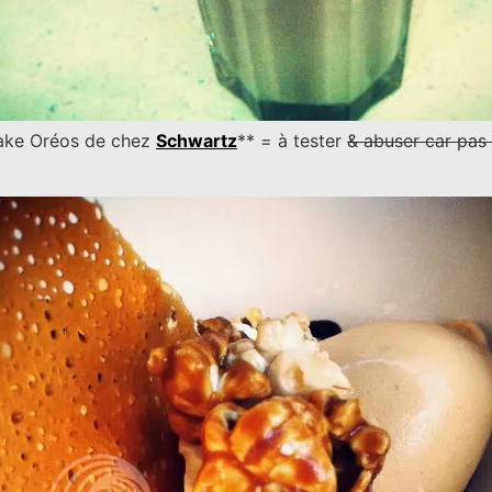
hake Oréos de chez
Schwartz
** = à tester
& abuser car pas 