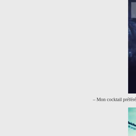
– Mon cocktail préfér