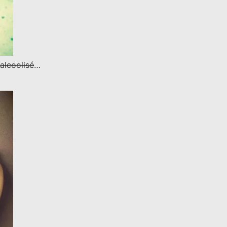
alcoolisé
…