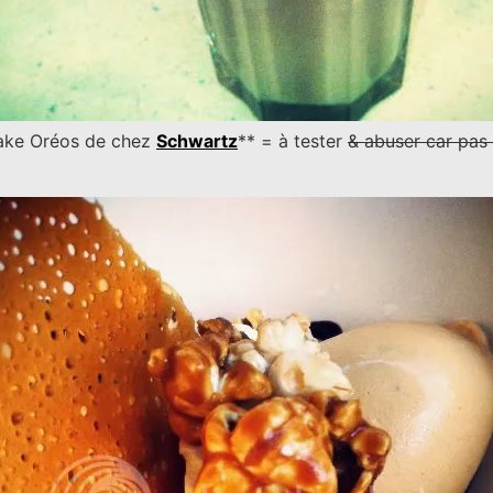
hake Oréos de chez
Schwartz
** = à tester
& abuser car pas 