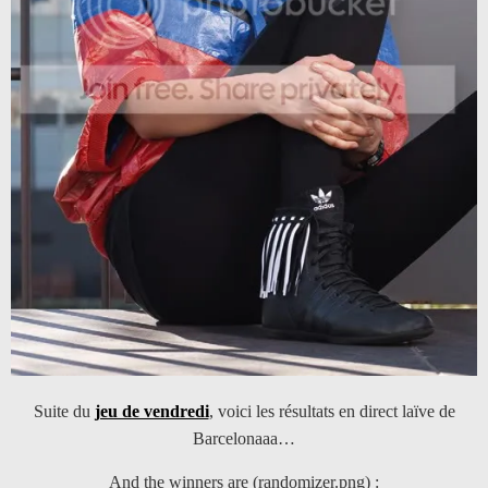
Suite du
jeu de vendredi
, voici les résultats en direct laïve de
Barcelonaaa…
And the winners are (randomizer.png) :