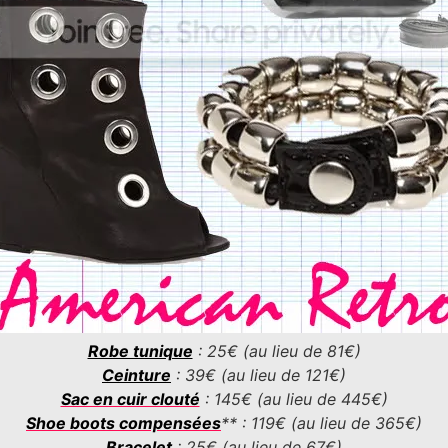
Robe tunique
: 25€ (au lieu de 81€)
Ceinture
: 39€ (au lieu de 121€)
Sac en cuir clouté
: 145€ (au lieu de 445€)
Shoe boots compensées
** : 119€ (au lieu de 365€)
Bracelet
: 25€ (au lieu de 67€)