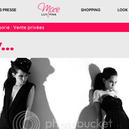
S PRESSE
SHOPPING
LOOK
orie :
Vente privées
y…