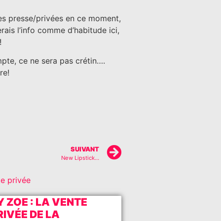
tes presse/privées en ce moment,
rais l’info comme d’habitude ici,
!
te, ce ne sera pas crétin….
re!
SUIVANT
New Lipstick…
e privée
Y ZOE : LA VENTE
RIVÉE DE LA