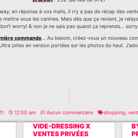
 way, en réponse à vos mails, il n’y a pas de récap des ven
e mettre sous les canines. Mais dès que ça revient, je relaye
don’t worry! & non je ne sais pas quand ça reprends… sorry
mière commande
… Au besoin, créez-vous un nouveau comp
Ultra jolies en version portées sur les photos du haut. J’ado
11
12:00 am
Aucun commentaire
shopping
,
vent
VIDE-DRESSING X
B
VENTES PRIVÉES
P